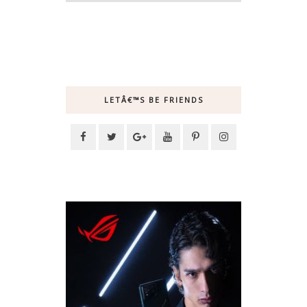
LETÂ€™S BE FRIENDS