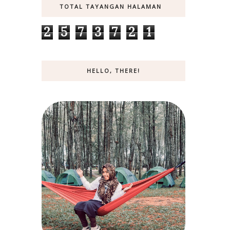
TOTAL TAYANGAN HALAMAN
2
5
7
3
7
2
1
HELLO, THERE!